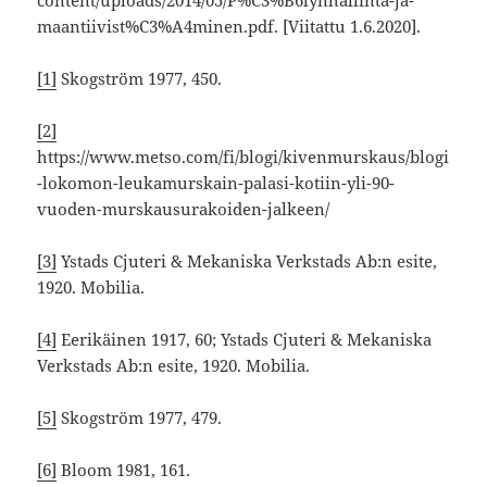
content/uploads/2014/05/P%C3%B6lynhallinta-ja-
maantiivist%C3%A4minen.pdf. [Viitattu 1.6.2020].
[1]
Skogström 1977, 450.
[2]
https://www.metso.com/fi/blogi/kivenmurskaus/blogi
-lokomon-leukamurskain-palasi-kotiin-yli-90-
vuoden-murskausurakoiden-jalkeen/
[3]
Ystads Cjuteri & Mekaniska Verkstads Ab:n esite,
1920. Mobilia.
[4]
Eerikäinen 1917, 60; Ystads Cjuteri & Mekaniska
Verkstads Ab:n esite, 1920. Mobilia.
[5]
Skogström 1977, 479.
[6]
Bloom 1981, 161.