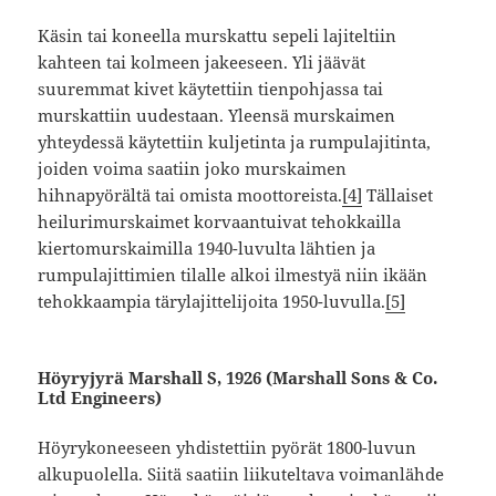
Käsin tai koneella murskattu sepeli lajiteltiin
kahteen tai kolmeen jakeeseen. Yli jäävät
suuremmat kivet käytettiin tienpohjassa tai
murskattiin uudestaan. Yleensä murskaimen
yhteydessä käytettiin kuljetinta ja rumpulajitinta,
joiden voima saatiin joko murskaimen
hihnapyörältä tai omista moottoreista.
[4]
Tällaiset
heilurimurskaimet korvaantuivat tehokkailla
kiertomurskaimilla 1940-luvulta lähtien ja
rumpulajittimien tilalle alkoi ilmestyä niin ikään
tehokkaampia tärylajittelijoita 1950-luvulla.
[5]
Höyryjyrä Marshall S, 1926 (Marshall Sons & Co.
Ltd Engineers)
Höyrykoneeseen yhdistettiin pyörät 1800-luvun
alkupuolella. Siitä saatiin liikuteltava voimanlähde