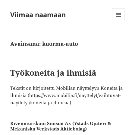
Viimaa naamaan
VALIKKO
JA
VIMPAIMET
Avainsana:
kuorma-auto
Työkoneita ja ihmisiä
Tekstit on kirjoitettu Mobilian näyttelyyn Koneita ja
ihmisiä (https://www.mobilia.fi/nayttelyt/vaihtuvat-
nayttelyt/koneita-ja-ihmisia).
Kivenmurskain Simson Ax (Ystads Gjuteri &
Mekaniska Verkstads Aktiebolag)