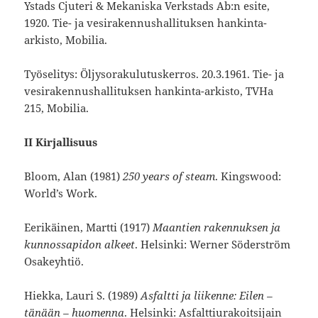
Ystads Cjuteri & Mekaniska Verkstads Ab:n esite,
1920. Tie- ja vesirakennushallituksen hankinta-
arkisto, Mobilia.
Työselitys: Öljysorakulutuskerros. 20.3.1961. Tie- ja
vesirakennushallituksen hankinta-arkisto, TVHa
215, Mobilia.
II Kirjallisuus
Bloom, Alan (1981)
250 years of steam
. Kingswood:
World’s Work.
Eerikäinen, Martti (1917)
Maantien rakennuksen ja
kunnossapidon alkeet
. Helsinki: Werner Söderström
Osakeyhtiö.
Hiekka, Lauri S. (1989)
Asfaltti ja liikenne: Eilen –
tänään – huomenna
. Helsinki: Asfalttiurakoitsijain