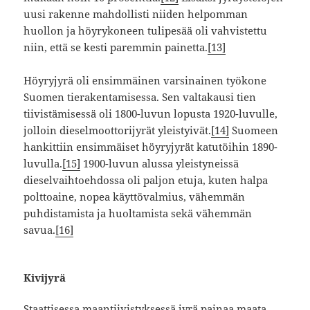
uusi rakenne mahdollisti niiden helpomman
huollon ja höyrykoneen tulipesää oli vahvistettu
niin, että se kesti paremmin painetta.
[13]
Höyryjyrä oli ensimmäinen varsinainen työkone
Suomen tierakentamisessa. Sen valtakausi tien
tiivistämisessä oli 1800-luvun lopusta 1920-luvulle,
jolloin dieselmoottorijyrät yleistyivät.
[14]
Suomeen
hankittiin ensimmäiset höyryjyrät katutöihin 1890-
luvulla.
[15]
1900-luvun alussa yleistyneissä
dieselvaihtoehdossa oli paljon etuja, kuten halpa
polttoaine, nopea käyttövalmius, vähemmän
puhdistamista ja huoltamista sekä vähemmän
savua.
[16]
Kivijyrä
Staattisessa maantiivistyksessä jyrä painaa maata