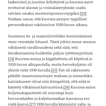
laakerointi ja jousitus kehittyivät ja kuorma-autot
erottuivat alustan ja voimalaiteryhmän osalta
selvästi omaksi moottoriajoneuvotyypiksi.
[23]
Voidaan sanoa, että kuorma-autojen tyypilliset
perusratkaisut vakiintuivat 1930-luvun aikana.
Suomessa tie- ja maansiirtotöiden koneistaminen
eteni verrattain hitaasti. Tämä johtui muun muassa
vähäisestä varallisuudesta sekä siitä, että
tierakentamista hoidettiin paljon työttömyystöinä.
[24]
Kuorma-autoja ja kippilaitteita oli käytössä jo
1920-luvun alkupuolella, mutta hevoskuljetus oli
yleistä vielä 1930-luvulla.
[25]
Tiet oli rakennettu
pitkälle maastonmuotojen mukaan ja esimerkiksi
kaivinkoneet olivat niin kömpelöitä, että niitä ei
käytetty vähäisissä kaivuutöissä.
[26]
Kuorma-auton
kuljetuskapasiteetti oli suurempi kuin
hevosrattaiden ja kuljetusmatkan kasvaessa ero
vielä kasvoi.
[27]
1930-luvulla käynnistyi valta- ja