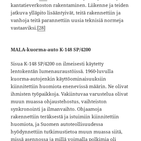
kantatieverkoston rakentaminen. Liikenne ja teiden
jatkuva ylläpito lisääntyivät, teitä rakennettiin ja
vanhoja teitä parannettiin uusia teknisiä normeja
vastaaviksi.
[28]
MALA-kuorma-auto K-148 SP/4200
Sisua K-148 SP/4200 on ilmeisesti käytetty
lentokentän lumenauraustöissä. 1960-luvulla
kuorma-autojenkin käyttöominaisuuksiin
kiinnitettiin huomiota enenevissä määrin. Ne olivat
ihmisten työpaikkoja. Vakiintuvaa varustelua olivat
muun muassa ohjaustehostus, vaihteiston
synkronointi ja ilmanvaihto. Ohjaamoja
rakennettiin teräksestä ja istuimiin kiinnitettiin
huomiota, ja Suomen autoteollisuudessa
hyödynnettiin tutkimustietoa muun muassa siitä,
missä asennossa ja millä voimalla polkimia oli