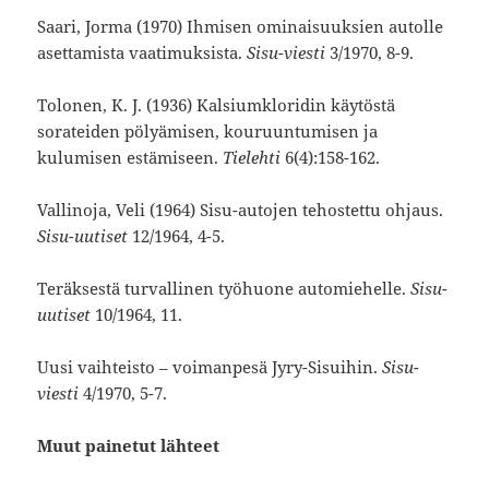
Saari, Jorma (1970) Ihmisen ominaisuuksien autolle
asettamista vaatimuksista.
Sisu-viesti
3/1970, 8-9.
Tolonen, K. J. (1936) Kalsiumkloridin käytöstä
sorateiden pölyämisen, kouruuntumisen ja
kulumisen estämiseen.
Tielehti
6(4):158-162.
Vallinoja, Veli (1964) Sisu-autojen tehostettu ohjaus.
Sisu-uutiset
12/1964, 4-5.
Teräksestä turvallinen työhuone automiehelle.
Sisu-
uutiset
10/1964, 11.
Uusi vaihteisto – voimanpesä Jyry-Sisuihin.
Sisu-
viesti
4/1970, 5-7.
Muut painetut lähteet