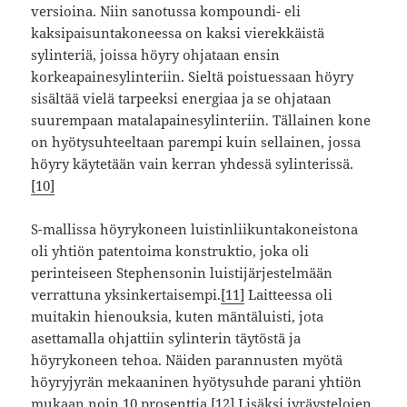
versioina. Niin sanotussa kompoundi- eli
kaksipaisuntakoneessa on kaksi vierekkäistä
sylinteriä, joissa höyry ohjataan ensin
korkeapainesylinteriin. Sieltä poistuessaan höyry
sisältää vielä tarpeeksi energiaa ja se ohjataan
suurempaan matalapainesylinteriin. Tällainen kone
on hyötysuhteeltaan parempi kuin sellainen, jossa
höyry käytetään vain kerran yhdessä sylinterissä.
[10]
S-mallissa höyrykoneen luistinliikuntakoneistona
oli yhtiön patentoima konstruktio, joka oli
perinteiseen Stephensonin luistijärjestelmään
verrattuna yksinkertaisempi.
[11]
Laitteessa oli
muitakin hienouksia, kuten mäntäluisti, jota
asettamalla ohjattiin sylinterin täytöstä ja
höyrykoneen tehoa. Näiden parannusten myötä
höyryjyrän mekaaninen hyötysuhde parani yhtiön
mukaan noin 10 prosenttia.
[12]
Lisäksi jyräystelojen