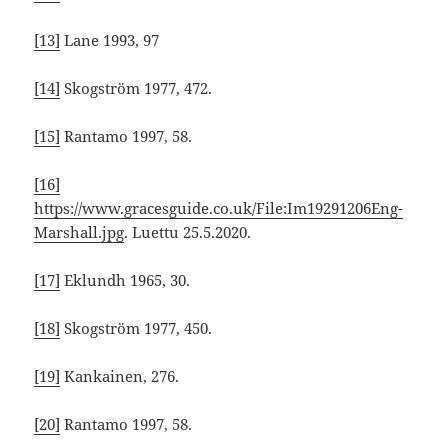
[13]
Lane 1993, 97
[14]
Skogström 1977, 472.
[15]
Rantamo 1997, 58.
[16]
https://www.gracesguide.co.uk/File:Im19291206Eng-
Marshall.jpg
. Luettu 25.5.2020.
[17]
Eklundh 1965, 30.
[18]
Skogström 1977, 450.
[19]
Kankainen, 276.
[20]
Rantamo 1997, 58.