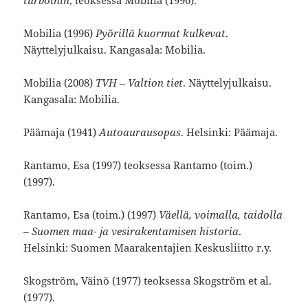
turboihin
, teoksessa Mobilia (1996).
Mobilia (1996)
Pyörillä kuormat kulkevat
.
Näyttelyjulkaisu. Kangasala: Mobilia.
Mobilia (2008)
TVH – Valtion tiet
. Näyttelyjulkaisu.
Kangasala: Mobilia.
Päämaja (1941)
Autoaurausopas
. Helsinki: Päämaja.
Rantamo, Esa (1997) teoksessa Rantamo (toim.)
(1997).
Rantamo, Esa (toim.) (1997)
Väellä, voimalla, taidolla
– Suomen maa- ja vesirakentamisen historia
.
Helsinki: Suomen Maarakentajien Keskusliitto r.y.
Skogström, Väinö (1977) teoksessa Skogström et al.
(1977).