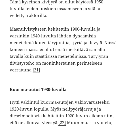
Tämä kyseinen kivijyrä on ollut käytössä 1950-
luvulla teiden luiskien tasaamiseen ja sitä on
vedetty traktorilla.
Maantiivistykseen kehitettiin 1900-luvulla ja
varsinkin 1940-luvulta lähtien dynaamisia
menetelmiä kuten täryjunttia, -jyriä ja -levyjä. Niissä
koneen massa ei ollut enää merkittävä samalla
tavalla kuin staattisissa menetelmissä. Täryjyrän
tiivistysteho on moninkertainen perinteiseen
verrattuna.
[21]
Kuorma-autot 1930-luvulla
Hytti vakiintui kuorma-autojen vakiovarusteeksi
1920-luvun lopulla. Myös nelipyöräjarruja ja
dieselmoottoria kehitettiin 1920-luvun aikana niin,
että ne alkoivat yleistyä.
[22]
Muun muassa voitelu,