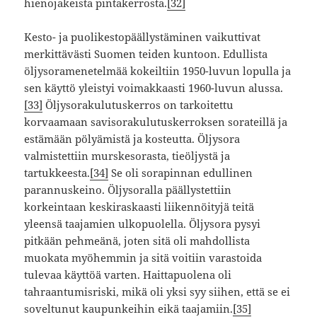
hienojakeista pintakerrosta.
[32]
Kesto- ja puolikestopäällystäminen vaikuttivat
merkittävästi Suomen teiden kuntoon. Edullista
öljysoramenetelmää kokeiltiin 1950-luvun lopulla ja
sen käyttö yleistyi voimakkaasti 1960-luvun alussa.
[33]
Öljysorakulutuskerros on tarkoitettu
korvaamaan savisorakulutuskerroksen sorateillä ja
estämään pölyämistä ja kosteutta. Öljysora
valmistettiin murskesorasta, tieöljystä ja
tartukkeesta.
[34]
Se oli sorapinnan edullinen
parannuskeino. Öljysoralla päällystettiin
korkeintaan keskiraskaasti liikennöityjä teitä
yleensä taajamien ulkopuolella. Öljysora pysyi
pitkään pehmeänä, joten sitä oli mahdollista
muokata myöhemmin ja sitä voitiin varastoida
tulevaa käyttöä varten. Haittapuolena oli
tahraantumisriski, mikä oli yksi syy siihen, että se ei
soveltunut kaupunkeihin eikä taajamiin.
[35]