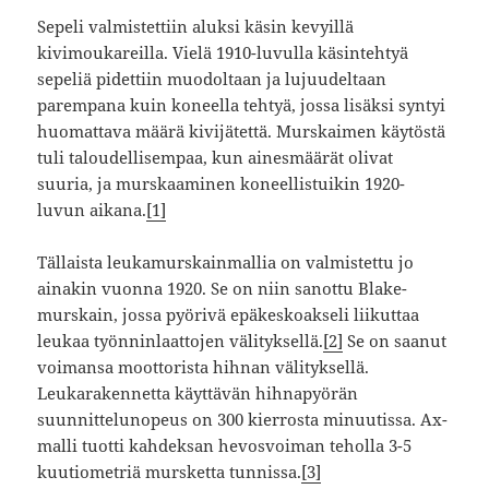
Sepeli valmistettiin aluksi käsin kevyillä
kivimoukareilla. Vielä 1910-luvulla käsintehtyä
sepeliä pidettiin muodoltaan ja lujuudeltaan
parempana kuin koneella tehtyä, jossa lisäksi syntyi
huomattava määrä kivijätettä. Murskaimen käytöstä
tuli taloudellisempaa, kun ainesmäärät olivat
suuria, ja murskaaminen koneellistuikin 1920-
luvun aikana.
[1]
Tällaista leukamurskainmallia on valmistettu jo
ainakin vuonna 1920. Se on niin sanottu Blake-
murskain, jossa pyörivä epäkeskoakseli liikuttaa
leukaa työnninlaattojen välityksellä.
[2]
Se on saanut
voimansa moottorista hihnan välityksellä.
Leukarakennetta käyttävän hihnapyörän
suunnittelunopeus on 300 kierrosta minuutissa. Ax-
malli tuotti kahdeksan hevosvoiman teholla 3-5
kuutiometriä mursketta tunnissa.
[3]