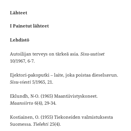
Lähteet
I Painetut lähteet
Lehdistö
Autoilijan terveys on tärkeä asia.
Sisu-uutiset
10/1967, 6-7.
Ejektori-pakoputki – laite, joka poistaa dieselsavun.
Sisu-viesti
5/1965, 21.
Eklundh, N-O. (1965) Maantiivistyskoneet.
Maansiirto
6(4), 29-34.
Kostiainen, O. (1955) Tiekoneiden valmistuksesta
Suomessa.
Tielehti
25(4).