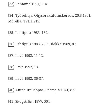
[33]
Rantamo 1997, 114.
[34]
Työselitys: Öljysorakulutuskerros. 20.3.1961.
Mobilia, TVHa 215.
[35]
Lehtipuu 1983, 139.
[36]
Lehtipuu 1983, 286; Hiekka 1989, 87.
[37]
Levä 1992, 11-12.
[38]
Levä 1992, 13.
[39]
Levä 1992, 36-37.
[40]
Autoaurausopas. Päämaja 1941, 8-9.
[41]
Skogström 1977, 504.