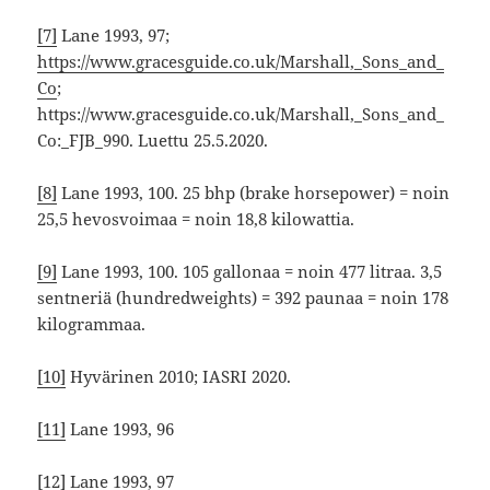
[7]
Lane 1993, 97;
https://www.gracesguide.co.uk/Marshall,_Sons_and_
Co
;
https://www.gracesguide.co.uk/Marshall,_Sons_and_
Co:_FJB_990. Luettu 25.5.2020.
[8]
Lane 1993, 100. 25 bhp (brake horsepower) = noin
25,5 hevosvoimaa = noin 18,8 kilowattia.
[9]
Lane 1993, 100. 105 gallonaa = noin 477 litraa. 3,5
sentneriä (hundredweights) = 392 paunaa = noin 178
kilogrammaa.
[10]
Hyvärinen 2010; IASRI 2020.
[11]
Lane 1993, 96
[12]
Lane 1993, 97