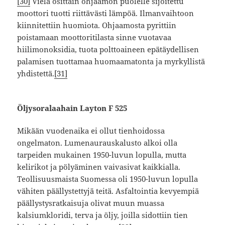
[30]
Vielä osittain ohjaamon puolelle sijoitettu
moottori tuotti riittävästi lämpöä. Ilmanvaihtoon
kiinnitettiin huomiota. Ohjaamosta pyrittiin
poistamaan moottoritilasta sinne vuotavaa
hiilimonoksidia, tuota polttoaineen epätäydellisen
palamisen tuottamaa huomaamatonta ja myrkyllistä
yhdistettä.
[31]
Öljysoralaahain Layton F 525
Mikään vuodenaika ei ollut tienhoidossa
ongelmaton. Lumenaurauskalusto alkoi olla
tarpeiden mukainen 1950-luvun lopulla, mutta
kelirikot ja pölyäminen vaivasivat kaikkialla.
Teollisuusmaista Suomessa oli 1950-luvun lopulla
vähiten päällystettyjä teitä. Asfaltointia kevyempiä
päällystysratkaisuja olivat muun muassa
kalsiumkloridi, terva ja öljy, joilla sidottiin tien