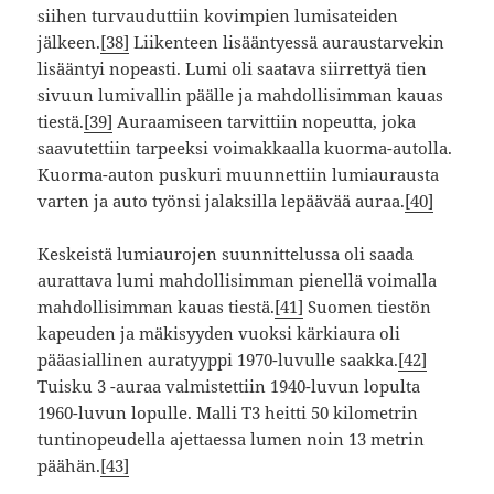
siihen turvauduttiin kovimpien lumisateiden
jälkeen.
[38]
Liikenteen lisääntyessä auraustarvekin
lisääntyi nopeasti. Lumi oli saatava siirrettyä tien
sivuun lumivallin päälle ja mahdollisimman kauas
tiestä.
[39]
Auraamiseen tarvittiin nopeutta, joka
saavutettiin tarpeeksi voimakkaalla kuorma-autolla.
Kuorma-auton puskuri muunnettiin lumiaurausta
varten ja auto työnsi jalaksilla lepäävää auraa.
[40]
Keskeistä lumiaurojen suunnittelussa oli saada
aurattava lumi mahdollisimman pienellä voimalla
mahdollisimman kauas tiestä.
[41]
Suomen tiestön
kapeuden ja mäkisyyden vuoksi kärkiaura oli
pääasiallinen auratyyppi 1970-luvulle saakka.
[42]
Tuisku 3 -auraa valmistettiin 1940-luvun lopulta
1960-luvun lopulle. Malli T3 heitti 50 kilometrin
tuntinopeudella ajettaessa lumen noin 13 metrin
päähän.
[43]