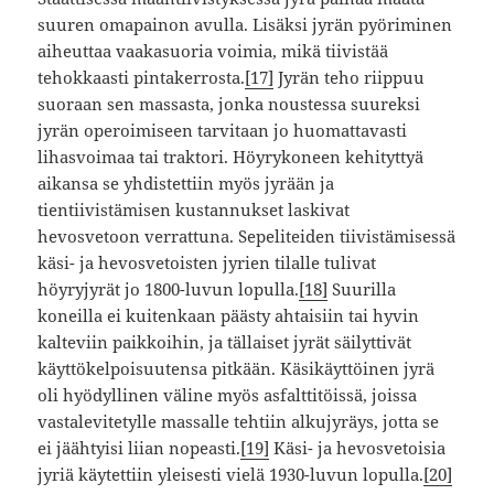
suuren omapainon avulla. Lisäksi jyrän pyöriminen
aiheuttaa vaakasuoria voimia, mikä tiivistää
tehokkaasti pintakerrosta.
[17]
Jyrän teho riippuu
suoraan sen massasta, jonka noustessa suureksi
jyrän operoimiseen tarvitaan jo huomattavasti
lihasvoimaa tai traktori. Höyrykoneen kehityttyä
aikansa se yhdistettiin myös jyrään ja
tientiivistämisen kustannukset laskivat
hevosvetoon verrattuna. Sepeliteiden tiivistämisessä
käsi- ja hevosvetoisten jyrien tilalle tulivat
höyryjyrät jo 1800-luvun lopulla.
[18]
Suurilla
koneilla ei kuitenkaan päästy ahtaisiin tai hyvin
kalteviin paikkoihin, ja tällaiset jyrät säilyttivät
käyttökelpoisuutensa pitkään. Käsikäyttöinen jyrä
oli hyödyllinen väline myös asfalttitöissä, joissa
vastalevitetylle massalle tehtiin alkujyräys, jotta se
ei jäähtyisi liian nopeasti.
[19]
Käsi- ja hevosvetoisia
jyriä käytettiin yleisesti vielä 1930-luvun lopulla.
[20]