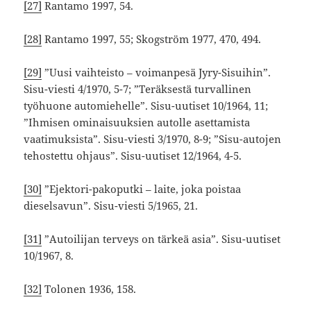
[27]
Rantamo 1997, 54.
[28]
Rantamo 1997, 55; Skogström 1977, 470, 494.
[29]
”Uusi vaihteisto – voimanpesä Jyry-Sisuihin”.
Sisu-viesti 4/1970, 5-7; ”Teräksestä turvallinen
työhuone automiehelle”. Sisu-uutiset 10/1964, 11;
”Ihmisen ominaisuuksien autolle asettamista
vaatimuksista”. Sisu-viesti 3/1970, 8-9; ”Sisu-autojen
tehostettu ohjaus”. Sisu-uutiset 12/1964, 4-5.
[30]
”Ejektori-pakoputki – laite, joka poistaa
dieselsavun”. Sisu-viesti 5/1965, 21.
[31]
”Autoilijan terveys on tärkeä asia”. Sisu-uutiset
10/1967, 8.
[32]
Tolonen 1936, 158.