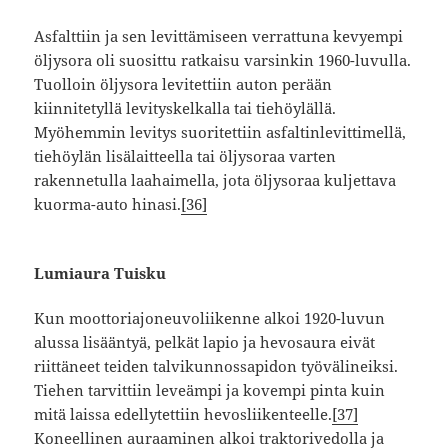
Asfalttiin ja sen levittämiseen verrattuna kevyempi
öljysora oli suosittu ratkaisu varsinkin 1960-luvulla.
Tuolloin öljysora levitettiin auton perään
kiinnitetyllä levityskelkalla tai tiehöylällä.
Myöhemmin levitys suoritettiin asfaltinlevittimellä,
tiehöylän lisälaitteella tai öljysoraa varten
rakennetulla laahaimella, jota öljysoraa kuljettava
kuorma-auto hinasi.
[36]
Lumiaura Tuisku
Kun moottoriajoneuvoliikenne alkoi 1920-luvun
alussa lisääntyä, pelkät lapio ja hevosaura eivät
riittäneet teiden talvikunnossapidon työvälineiksi.
Tiehen tarvittiin leveämpi ja kovempi pinta kuin
mitä laissa edellytettiin hevosliikenteelle.
[37]
Koneellinen auraaminen alkoi traktorivedolla ja