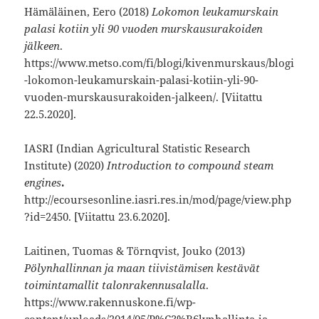
Hämäläinen, Eero (2018)
Lokomon leukamurskain
palasi kotiin yli 90 vuoden murskausurakoiden
jälkeen
.
https://www.metso.com/fi/blogi/kivenmurskaus/blogi
-lokomon-leukamurskain-palasi-kotiin-yli-90-
vuoden-murskausurakoiden-jalkeen/. [Viitattu
22.5.2020].
IASRI (Indian Agricultural Statistic Research
Institute) (2020)
Introduction to compound steam
engines
.
http://ecoursesonline.iasri.res.in/mod/page/view.php
?id=2450. [Viitattu 23.6.2020].
Laitinen, Tuomas & Törnqvist, Jouko (2013)
Pölynhallinnan ja maan tiivistämisen kestävät
toimintamallit talonrakennusalalla
.
https://www.rakennuskone.fi/wp-