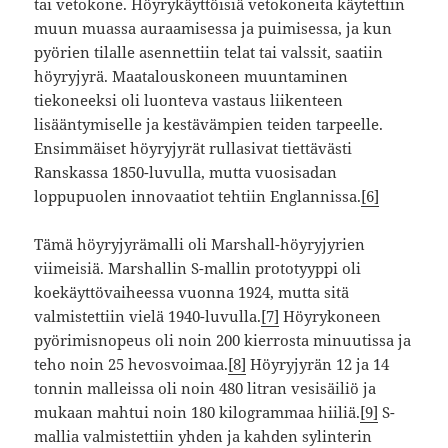
tai vetokone. Höyrykäyttöisiä vetokoneita käytettiin
muun muassa auraamisessa ja puimisessa, ja kun
pyörien tilalle asennettiin telat tai valssit, saatiin
höyryjyrä. Maatalouskoneen muuntaminen
tiekoneeksi oli luonteva vastaus liikenteen
lisääntymiselle ja kestävämpien teiden tarpeelle.
Ensimmäiset höyryjyrät rullasivat tiettävästi
Ranskassa 1850-luvulla, mutta vuosisadan
loppupuolen innovaatiot tehtiin Englannissa.
[6]
Tämä höyryjyrämalli oli Marshall-höyryjyrien
viimeisiä. Marshallin S-mallin prototyyppi oli
koekäyttövaiheessa vuonna 1924, mutta sitä
valmistettiin vielä 1940-luvulla.
[7]
Höyrykoneen
pyörimisnopeus oli noin 200 kierrosta minuutissa ja
teho noin 25 hevosvoimaa.
[8]
Höyryjyrän 12 ja 14
tonnin malleissa oli noin 480 litran vesisäiliö ja
mukaan mahtui noin 180 kilogrammaa hiiliä.
[9]
S-
mallia valmistettiin yhden ja kahden sylinterin