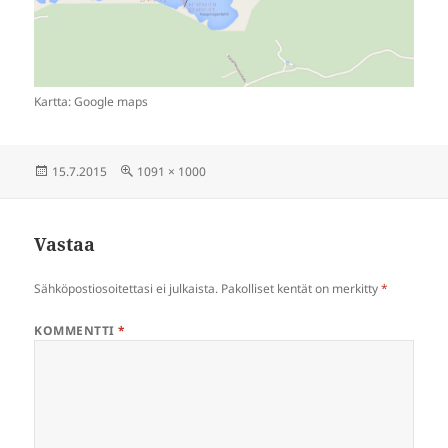
Kartta: Google maps
Julkaistu
Täysikokoinen
15.7.2015
1091 × 1000
Vastaa
Sähköpostiosoitettasi ei julkaista.
Pakolliset kentät on merkitty
*
KOMMENTTI
*