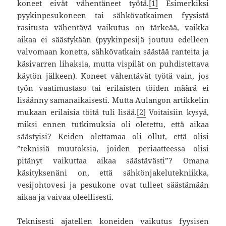
koneet eivät vähentäneet työtä.
[1]
Esimerkiksi
pyykinpesukoneen tai sähkövatkaimen fyysistä
rasitusta vähentävä vaikutus on tärkeää, vaikka
aikaa ei säästykään (pyykinpesijä joutuu edelleen
valvomaan konetta, sähkövatkain säästää ranteita ja
käsivarren lihaksia, mutta vispilät on puhdistettava
käytön jälkeen). Koneet vähentävät työtä vain, jos
työn vaatimustaso tai erilaisten töiden määrä ei
lisäänny samanaikaisesti. Mutta Aulangon artikkelin
mukaan erilaisia töitä tuli lisää.
[2]
Voitaisiin kysyä,
miksi ennen tutkimuksia oli oletettu, että aikaa
säästyisi? Keiden olettamaa oli ollut, että olisi
”teknisiä muutoksia, joiden periaatteessa olisi
pitänyt vaikuttaa aikaa säästävästi”? Omana
käsityksenäni on, että sähkönjakelutekniikka,
vesijohtovesi ja pesukone ovat tulleet säästämään
aikaa ja vaivaa oleellisesti.
Teknisesti ajatellen koneiden vaikutus fyysisen