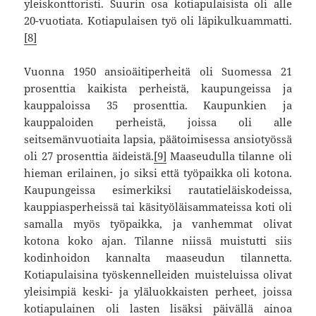
yleiskonttoristi. Suurin osa kotiapulaisista oli alle
20-vuotiata. Kotiapulaisen työ oli läpikulkuammatti.
[8]
Vuonna 1950 ansioäitiperheitä oli Suomessa 21
prosenttia kaikista perheistä, kaupungeissa ja
kauppaloissa 35 prosenttia. Kaupunkien ja
kauppaloiden perheistä, joissa oli alle
seitsemänvuotiaita lapsia, päätoimisessa ansiotyössä
oli 27 prosenttia äideistä.
[9]
Maaseudulla tilanne oli
hieman erilainen, jo siksi että työpaikka oli kotona.
Kaupungeissa esimerkiksi rautatieläiskodeissa,
kauppiasperheissä tai käsityöläisammateissa koti oli
samalla myös työpaikka, ja vanhemmat olivat
kotona koko ajan. Tilanne niissä muistutti siis
kodinhoidon kannalta maaseudun tilannetta.
Kotiapulaisina työskennelleiden muisteluissa olivat
yleisimpiä keski- ja yläluokkaisten perheet, joissa
kotiapulainen oli lasten lisäksi päivällä ainoa