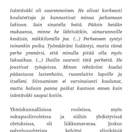
Isäntäväki oli suurenmoinen. He olivat korkeasti
koulutettuja ja kannustivat minua jatkamaan
lukioon. Sain sinutella heitä. Pääsin heidän
mukaansa, minne he lähtivätkin, uimarannoille
kesäisin, mökkilomille jne. (…) Perheeseen syntyi
toinenkin poika. Työmääräni lisääntyi, mutta tämä
perhe ymmärsi, että minulla pitää olla myös
lukuaikaa. (…) Ihailin suuresti tätä perhettä. He
joustivat työajoissa. Minun tehtäviini kuului
pääasiassa lastenhoito, ruoanlaitto lapsille ja
itselleni. Siivoaminen ei varsinaisesti kuulunut,
mutta halusin panna paikat kuntoon ennen kuin
isäntäväki saapui kotiin.
Yhteiskunnallisissa rooleissa, myös
sukupuolirooleissa ja niihin yhdistyvissä
oletuksissa, oli liikkumavaraa. Joskus
palvelussuhteista kehittyi elinikäisiä