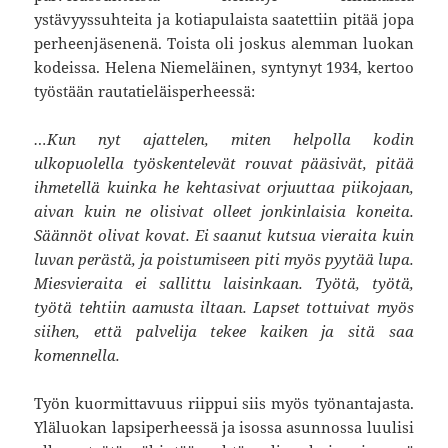
ystävyyssuhteita ja kotiapulaista saatettiin pitää jopa
perheenjäsenenä. Toista oli joskus alemman luokan
kodeissa. Helena Niemeläinen, syntynyt 1934, kertoo
työstään rautatieläisperheessä:
…Kun nyt ajattelen, miten helpolla kodin
ulkopuolella työskentelevät rouvat pääsivät, pitää
ihmetellä kuinka he kehtasivat orjuuttaa piikojaan,
aivan kuin ne olisivat olleet jonkinlaisia koneita.
Säännöt olivat kovat. Ei saanut kutsua vieraita kuin
luvan perästä, ja poistumiseen piti myös pyytää lupa.
Miesvieraita ei sallittu laisinkaan. Työtä, työtä,
työtä tehtiin aamusta iltaan. Lapset tottuivat myös
siihen, että palvelija tekee kaiken ja sitä saa
komennella.
Työn kuormittavuus riippui siis myös työnantajasta.
Yläluokan lapsiperheessä ja isossa asunnossa luulisi