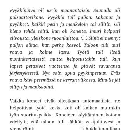
Pyykkipäivä oli usein maanantaisin. Saunalla oli
pulsaattorikone. Pyykkiä tuli paljon. Lakanat ja
pyyhkeet, kaikki pesin ja mankeloin tai silitin. Oli
hieno tehdä töitä, kun oli koneita. Imuri helpotti
siivousta, yleiskone ruoanlaittoa. (…) Siinä ei mennyt
paljon aikaa, kun perhe kasvoi. Taloon tuli uusi
rouva ja kolme lasta. Työtä tuli lisää
moninkertaisesti, mutta helpotustakin tuli, kun
lapset petasivat vuoteensa ja pitivät tavaransa
järjestyksessä. Nyt sain apua pyykinpesuun. Eräs
rouva kävi pesemässä ne kerran viikossa. Minulle jäi
silitys ja mankelointi.
Vaikka koneet eivät olleetkaan automaattisia, ne
helpottivat työtä, koska koti oli kaiken muunkin
työn suorituspaikka. Koneiden käyttäminen kotona
edellytti, että taloon tuli sähköt, vesijohtovesi ja
viemäröinti. Tehokkaimmillaan