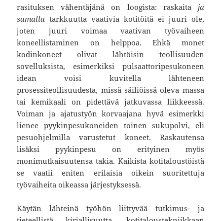
rasituksen vähentäjänä on loogista: raskaita
ja
samalla
tarkkuutta vaativia kotitöitä ei juuri ole,
joten juuri voimaa vaativan työvaiheen
koneellistaminen on helppoa. Ehkä monet
kodinkoneet olivat lähtöisin teollisuuden
sovelluksista, esimerkiksi pulsaattoripesukoneen
idean voisi kuvitella lähteneen
prosessiteollisuudesta, missä säiliöissä oleva massa
tai kemikaali on pidettävä jatkuvassa liikkeessä.
Voiman ja ajatustyön korvaajana hyvä esimerkki
lienee pyykinpesukoneiden toinen sukupolvi, eli
pesuohjelmilla varustetut koneet. Raskautensa
lisäksi pyykinpesu on erityinen myös
monimutkaisuutensa takia. Kaikista kotitaloustöistä
se vaatii eniten erilaisia oikein suoritettuja
työvaiheita oikeassa järjestyksessä.
Käytän lähteinä työhön liittyvää tutkimus- ja
tieteellistä kirjallisuutta, kotitaloustekniikkaan