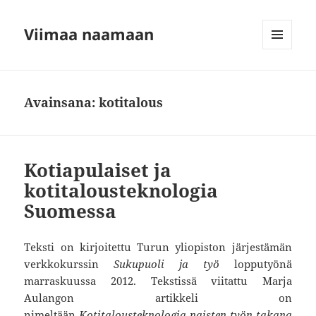
Viimaa naamaan
VALIKKO
JA
VIMPAIMET
Avainsana:
kotitalous
Kotiapulaiset ja
kotitalousteknologia
Suomessa
Teksti on kirjoitettu Turun yliopiston järjestämän
verkkokurssin
Sukupuoli ja työ
lopputyönä
marraskuussa 2012. Tekstissä viitattu Marja
Aulangon artikkeli on
nimeltään
Kotitalousteknologia naisten työn takana