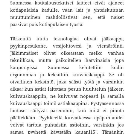
Suomessa kotitaloustekniset laitteet eivät ajaneet
kotiapulaisia kadulle, vaan lait ja yhteiskunnan
muuttuminen mahdollistivat sen, että naiset
pääsivät pois kotiapulaisen työstä.
Tärkeintä uutta teknologiaa olivat jääkaappi,
pyykinpesukone, vesijohtovesi ja viemäröinti.
Jälkimmäiset olivat oikeastaan melko vanhaa
tekniikkaa, mutta paikoitellen harvinaisia jopa
kaupungissa. Suomessa kehitettiin kodin
ergonomiaa ja keksittiin kuivauskaappi. Se oli
oivallinen keksintö, joka säästi työtä ja varsinkin
aikaa: kun astiat laitetaan pesun huuhtelun jälkeen
kuivauskaappiin, ne kuivuvat nopeasti ja samalla
kuivauskaappi toimii astiakaappina. Pystyasennossa
lautaset säilyvät paremmin, kun niitä ei pinota
päällekkäin. Pyyhkeellä kuivattaessa epäpuhtaudet
voivat tarttua puhtaisiin astioihin, varsinkin jos
samaa pyyhettä käytetään kauan
[15]
. Tämänkin