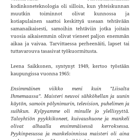
kodinkoneteknologia oli silloin, kun yhteiskunnan
muutkin toiminnot olivat kunnossa ja
kotiapulainen saattoi keskittyä useaan tehtävään
samanaikaisesti, samoihin tehtäviin jotka joitain
vuosia aikaisemmin olivat vieneet paljon enemmän
aikaa ja vaivaa. Tarvittaessa perheenäiti, lapset tai
tuttavarouva tasasivat työkuormitusta.
Leena Saikkonen, syntynyt 1949, kertoo työstään
kaupungissa vuonna 1965:
Ensimmäinen viikko meni kuin ”Liisalta
Ihmemaassa”. Maisteri neuvoi sähköhellan ja uunin
käytön, samoin pölynimurin, television, puhelimen ja
suihkun. Kylpyamme oli minulle jo ylellisyyttä.
Taloyhtiön pyykkikoneet, kuivaushuone ja mankeli
olivat alhaalla ensimmäisessä kerroksessa.
Pyykinpesussa ja mankeloinnissa maisteri oli aina