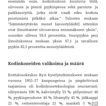
enemmän esim. kodinhoitoon kuuluvia töitä,
siivousta ja pientä pyykinpesua sekä parsinta- ja
paikkaustyötä, jotka eivät vaadi edes kodista
poistumista pitkäksi aikaa.” Tulosten mukaan
”hämmästyttävän monet [ansiotyöäidit] sittenkin
ovat ilmoittaneet siivoavansa enimmäkseen yksin”,
osuuden ollessa 59,4 prosenttia. Suurpyykin pesi
ilmoituksensa mukaan yksin 67,1 ja tavallisen
pyykin 82,5 prosenttia ansiotyöäideistä.
Kodinkoneiden valikoima ja määrä
Kotitalouskeskus Ry:n kyselytutkimukseen mukaan
vuonna 1955–57 kaupungeissa ja ympäröivissä
taajamissa oli kodinkoneteknologiaa seuraavasti:
silitysrauta 100 %, kahvimylly 53 %, pölynimuri 46
%, pyykinpesukone 44 %, lihamylly 45 %, jääkaappi
21 %, veitsenteroittaja 21 %, mankeli 5 %.
[12]