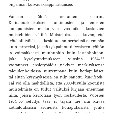
ongelman kuivauskaappi ratkaisee.
Voidaan nähdä hienoinen ristiriita
Kotitalouskeskuksen tutkimusten ja entisten
kotiapulaisten melko vastaavaa aikaa koskevien
muisteluiden välillä. Muisteluista saa kuvan, että
työtä oli työläis- ja keskiluokan perheissä enemmän
kuin tarpeeksi, ja että työ painottui fyysiseen työhön
ja voimakkaasti muuhunkin kuin lastenhoitoon.
Joko kyselytutkimukseen vuosina 1954–55
vastanneet ansiotyöäidit näkivät merkityksensä
taloudenhoidossa suurempana kuin kotiapulaiset,
tai sitten kysymyksessä on niin sanottu
kaunistelu
.
Tai voi olla mahdollista, että 2000-luvulla kootuista
muistelmista on tullut valituksi kirjaan enemmän
niitä, joissa kerrotaan työn raskaudesta. Vuosien
1954–55 selvitys taas ei täysin tue sitä kuvaa
kotitalouksissa asuneista kotiapulaisista, jonka