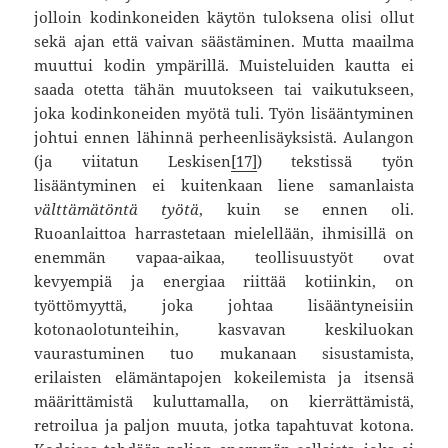
jolloin kodinkoneiden käytön tuloksena olisi ollut
sekä ajan että vaivan säästäminen. Mutta maailma
muuttui kodin ympärillä. Muisteluiden kautta ei
saada otetta tähän muutokseen tai vaikutukseen,
joka kodinkoneiden myötä tuli. Työn lisääntyminen
johtui ennen lähinnä perheenlisäyksistä. Aulangon
(ja viitatun Leskisen
[17]
) tekstissä työn
lisääntyminen ei kuitenkaan liene samanlaista
välttämätöntä työtä
, kuin se ennen oli.
Ruoanlaittoa harrastetaan mielellään, ihmisillä on
enemmän vapaa-aikaa, teollisuustyöt ovat
kevyempiä ja energiaa riittää kotiinkin, on
työttömyyttä, joka johtaa lisääntyneisiin
kotonaolotunteihin, kasvavan keskiluokan
vaurastuminen tuo mukanaan sisustamista,
erilaisten elämäntapojen kokeilemista ja itsensä
määrittämistä kuluttamalla, on kierrättämistä,
retroilua ja paljon muuta, jotka tapahtuvat kotona.