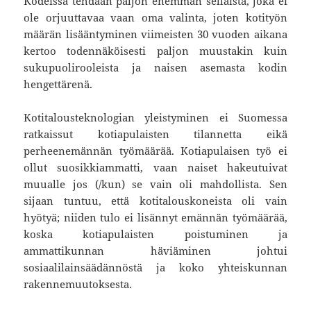
Kodeissa tehdään paljon enemmän sellaista, joka ei
ole orjuuttavaa vaan oma valinta, joten kotityön
määrän lisääntyminen viimeisten 30 vuoden aikana
kertoo todennäköisesti paljon muustakin kuin
sukupuolirooleista ja naisen asemasta kodin
hengettärenä.
Kotitalousteknologian yleistyminen ei Suomessa
ratkaissut kotiapulaisten tilannetta eikä
perheenemännän työmäärää. Kotiapulaisen työ ei
ollut suosikkiammatti, vaan naiset hakeutuivat
muualle jos (/kun) se vain oli mahdollista. Sen
sijaan tuntuu, että kotitalouskoneista oli vain
hyötyä; niiden tulo ei lisännyt emännän työmäärää,
koska kotiapulaisten poistuminen ja
ammattikunnan häviäminen johtui
sosiaalilainsäädännöstä ja koko yhteiskunnan
rakennemuutoksesta.