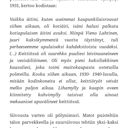
1931, kertoo kodistaan:
Vaikka äitini, kuten useimmat kaupunkilaisrouvat
siihen aikaan, oli kotiäiti, isäni halusi palkata
kotiapulaisen äitini avuksi. Niinpä Vieno Lahtinen,
juuri kaksikymmentä vuotta täyttänyt, tuli
perheeseemme apulaiseksi kahdeksitoista vuodeksi.
(…) Keittiössä oli suurehko puuliesi leivinuuneineen
ja vesisäiliöineen. Oli myös pieni kaksiliekkinen
kaasuliesi, joka toimi maitokaupasta ostetuilla
poleteilla. Koska siihen aikaan, 1930- 1940-luvulla,
mitään kodinkoneita ei ollut, keittiötyöt veivät
melko paljon aikaa. Lihamylly ja kaapin oveen
kiinnitetty kahvimylly taisivat olla ainoat
mekaaniset apuvälineet keittiössä.
Siivousta varten oli pölynimuri. Matot puisteltiin
talon parvekkeella ja suursiivous tehtiin yksi–kaksi