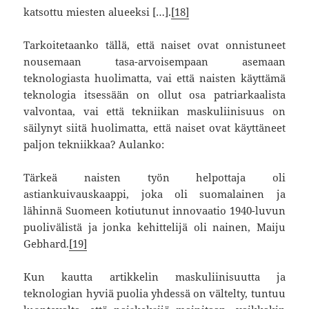
katsottu miesten alueeksi […].
[18]
Tarkoitetaanko tällä, että naiset ovat onnistuneet
nousemaan tasa-arvoisempaan asemaan
teknologiasta huolimatta, vai että naisten käyttämä
teknologia itsessään on ollut osa patriarkaalista
valvontaa, vai että tekniikan maskuliinisuus on
säilynyt siitä huolimatta, että naiset ovat käyttäneet
paljon tekniikkaa? Aulanko:
Tärkeä naisten työn helpottaja oli
astiankuivauskaappi, joka oli suomalainen ja
lähinnä Suomeen kotiutunut innovaatio 1940-luvun
puolivälistä ja jonka kehittelijä oli nainen, Maiju
Gebhard.
[19]
Kun kautta artikkelin maskuliinisuutta ja
teknologian hyviä puolia yhdessä on vältelty, tuntuu