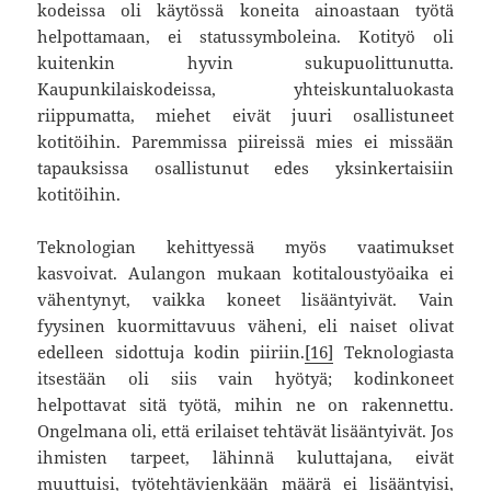
kodeissa oli käytössä koneita ainoastaan työtä
helpottamaan, ei statussymboleina. Kotityö oli
kuitenkin hyvin sukupuolittunutta.
Kaupunkilaiskodeissa, yhteiskuntaluokasta
riippumatta, miehet eivät juuri osallistuneet
kotitöihin. Paremmissa piireissä mies ei missään
tapauksissa osallistunut edes yksinkertaisiin
kotitöihin.
Teknologian kehittyessä myös vaatimukset
kasvoivat. Aulangon mukaan kotitaloustyöaika ei
vähentynyt, vaikka koneet lisääntyivät. Vain
fyysinen kuormittavuus väheni, eli naiset olivat
edelleen sidottuja kodin piiriin.
[16]
Teknologiasta
itsestään oli siis vain hyötyä; kodinkoneet
helpottavat sitä työtä, mihin ne on rakennettu.
Ongelmana oli, että erilaiset tehtävät lisääntyivät. Jos
ihmisten tarpeet, lähinnä kuluttajana, eivät
muuttuisi, työtehtävienkään määrä ei lisääntyisi,