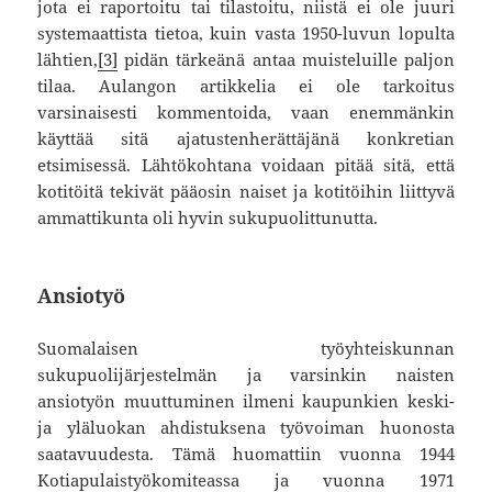
jota ei raportoitu tai tilastoitu, niistä ei ole juuri
systemaattista tietoa, kuin vasta 1950-luvun lopulta
lähtien,
[3]
pidän tärkeänä antaa muisteluille paljon
tilaa. Aulangon artikkelia ei ole tarkoitus
varsinaisesti kommentoida, vaan enemmänkin
käyttää sitä ajatustenherättäjänä konkretian
etsimisessä. Lähtökohtana voidaan pitää sitä, että
kotitöitä tekivät pääosin naiset ja kotitöihin liittyvä
ammattikunta oli hyvin sukupuolittunutta.
Ansiotyö
Suomalaisen työyhteiskunnan
sukupuolijärjestelmän ja varsinkin naisten
ansiotyön muuttuminen ilmeni kaupunkien keski-
ja yläluokan ahdistuksena työvoiman huonosta
saatavuudesta. Tämä huomattiin vuonna 1944
Kotiapulaistyökomiteassa ja vuonna 1971