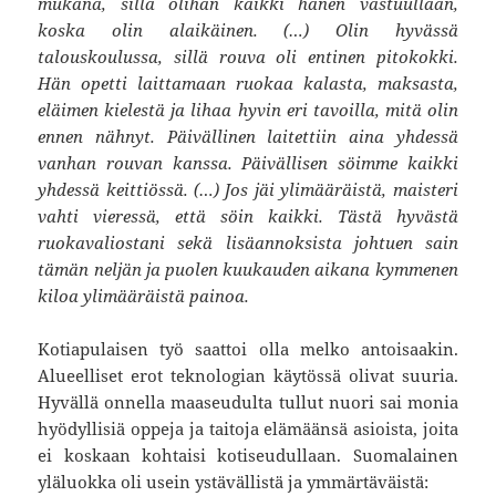
mukana, sillä olihan kaikki hänen vastuullaan,
koska olin alaikäinen. (…) Olin hyvässä
talouskoulussa, sillä rouva oli entinen pitokokki.
Hän opetti laittamaan ruokaa kalasta, maksasta,
eläimen kielestä ja lihaa hyvin eri tavoilla, mitä olin
ennen nähnyt. Päivällinen laitettiin aina yhdessä
vanhan rouvan kanssa. Päivällisen söimme kaikki
yhdessä keittiössä. (…) Jos jäi ylimääräistä, maisteri
vahti vieressä, että söin kaikki. Tästä hyvästä
ruokavaliostani sekä lisäannoksista johtuen sain
tämän neljän ja puolen kuukauden aikana kymmenen
kiloa ylimääräistä painoa.
Kotiapulaisen työ saattoi olla melko antoisaakin.
Alueelliset erot teknologian käytössä olivat suuria.
Hyvällä onnella maaseudulta tullut nuori sai monia
hyödyllisiä oppeja ja taitoja elämäänsä asioista, joita
ei koskaan kohtaisi kotiseudullaan. Suomalainen
yläluokka oli usein ystävällistä ja ymmärtäväistä: