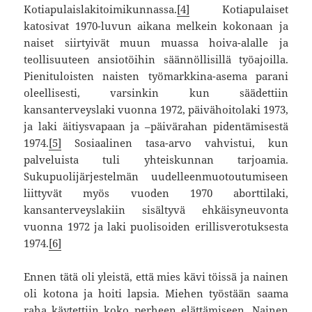
Kotiapulaislakitoimikunnassa.
[4]
Kotiapulaiset
katosivat 1970-luvun aikana melkein kokonaan ja
naiset siirtyivät muun muassa hoiva-alalle ja
teollisuuteen ansiotöihin säännöllisillä työajoilla.
Pienituloisten naisten työmarkkina-asema parani
oleellisesti, varsinkin kun säädettiin
kansanterveyslaki vuonna 1972, päivähoitolaki 1973,
ja laki äitiysvapaan ja –päivärahan pidentämisestä
1974.
[5]
Sosiaalinen tasa-arvo vahvistui, kun
palveluista tuli yhteiskunnan tarjoamia.
Sukupuolijärjestelmän uudelleenmuotoutumiseen
liittyvät myös vuoden 1970 aborttilaki,
kansanterveyslakiin sisältyvä ehkäisyneuvonta
vuonna 1972 ja laki puolisoiden erillisverotuksesta
1974.
[6]
Ennen tätä oli yleistä, että mies kävi töissä ja nainen
oli kotona ja hoiti lapsia. Miehen työstään saama
raha käytettiin koko perheen elättämiseen. Nainen