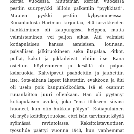
kertaa vuodessa. Muutaman kerran vuodessa
pestiin suurpyykki. Silloin palkattiin ”pyykkitäti”.
Muuten pyykki pestiin kylpyammeessa.
Ruoanlaitosta Hartman kirjoittaa, että tarvikkeiden
hankkiminen oli kaupungissa helppoa, mutta
valmistaminen vei paljon aikaa. Äiti valmisti
kotiapulaisen kanssa aamiaisen, lounaan,
päivällisen jälkiruokineen sekä iltapalaa. Pitkot,
pullat, kakut ja pikkuleivät tehtiin itse. Kana
ostettiin höyhenineen ja kesällä oli paljon
kalaruokia. Kahvipavut paahdettiin ja jauhettiin
itse. Sota-aikana lapset lähetettiin evakkoon ja äiti
oli usein pois kaupunkikodista. Isä ei osannut
ruuanlaittoa juuri ollenkaan. Hän oli pyytänyt
kotiapulaisen avuksi, joka ”ensi töikseen siivosi
huoneet, kun olin hukkua pölyyn”. Kotiapulainen
oli myös keittänyt ruokaa, ettei isän tarvinnut käydä
syömässä ravintolassa. Kaksitoistavuotinen
työsuhde päättyi vuonna 1943, kun vanhemmat