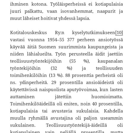
ihminen kotona. Työläisperheissä ei kotiapulaisia
juuri palkattu, vaan isovanhemmat, naapurit ja
muut läheiset hoitivat yhdessä lapsia.
Kotitalouskeskus Ry:n kyselytutkimukseen
[10]
vastasi vuonna 1954–55 377 perheen ansiotyössä
käyvää äitiä Suomen suurimmista kaupungeista ja
niiden lähialueilta. Työn perusteella äidit jaettiin
teollisuustyöntekijöihin (55 %), kaupanalan
työntekijöihin (32 %) ja teollisuuden
toimihenkilöihin (13 %). 88 prosenttia perheistä oli
ns. ydinperheitä. 29 prosentilla ansioäideistä oli
käytettävissä naispuolista aputyövoimaa, kun lasten
auttaminen jätettiin huomioimatta.
Toimihenkilöäideillä oli eniten, noin 40 prosentilla,
kotiapulaisia tai avustavia sukulaisia. Kahdella
muulla ryhmällä avustajina oli paljon useammin
sukulainen. Teollisuustyöntekijä-äideillä oli
kotiapulainen vain neljällä prosentilla, mutta