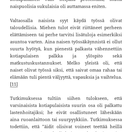
naispuolisia sukulaisia oli auttamassa eniten.
Valtaosalla naisista syyt käydä työssä olivat
taloudellisia. Miehen tulot eivät riittäneet perheen
elättämiseen tai perhe tarvitsi lisätuloja esimerkiksi
asuntoa varten. Aina naisen työssäkäynnistä ei ollut
suurta hyötyä, kun pienestä palkasta vähennettiin
kotiapulaisen palkka ja ylöspito sekä
matkustuskustannukset. Melko yleistä oli, että
naiset olivat työssä siksi, että saivat omaa rahaa tai
elämään tuli pientä väljyyttä, vapauksia ja vaihtelua.
[11]
Tutkimuksessa tultiin siihen tulokseen, että
varsinaisista kotiapulaisista suurin osa oli palkattu
lastenhoitajiksi; he eivät osallistuneet läheskään
aina ruoanlaittoon tai suurpyykkiin. Tutkimuksessa
todettiin, että ”äidit olisivat voineet teettää heillä