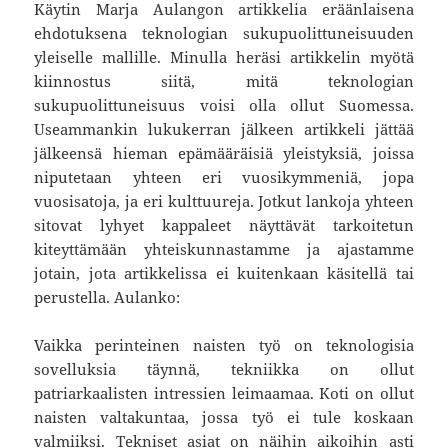
Käytin Marja Aulangon artikkelia eräänlaisena
ehdotuksena teknologian sukupuolittuneisuuden
yleiselle mallille. Minulla heräsi artikkelin myötä
kiinnostus siitä, mitä teknologian
sukupuolittuneisuus voisi olla ollut Suomessa.
Useammankin lukukerran jälkeen artikkeli jättää
jälkeensä hieman epämääräisiä yleistyksiä, joissa
niputetaan yhteen eri vuosikymmeniä, jopa
vuosisatoja, ja eri kulttuureja. Jotkut lankoja yhteen
sitovat lyhyet kappaleet näyttävät tarkoitetun
kiteyttämään yhteiskunnastamme ja ajastamme
jotain, jota artikkelissa ei kuitenkaan käsitellä tai
perustella. Aulanko:
Vaikka perinteinen naisten työ on teknologisia
sovelluksia täynnä, tekniikka on ollut
patriarkaalisten intressien leimaamaa. Koti on ollut
naisten valtakuntaa, jossa työ ei tule koskaan
valmiiksi. Tekniset asiat on näihin aikoihin asti