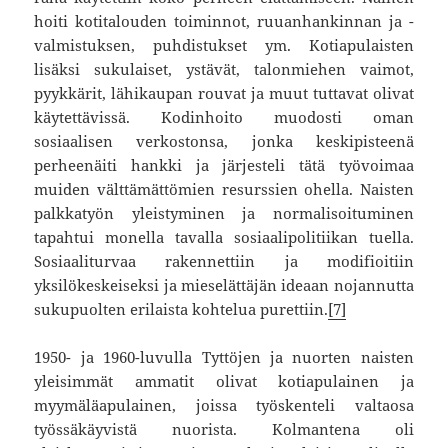
hoiti kotitalouden toiminnot, ruuanhankinnan ja -
valmistuksen, puhdistukset ym. Kotiapulaisten
lisäksi sukulaiset, ystävät, talonmiehen vaimot,
pyykkärit, lähikaupan rouvat ja muut tuttavat olivat
käytettävissä. Kodinhoito muodosti oman
sosiaalisen verkostonsa, jonka keskipisteenä
perheenäiti hankki ja järjesteli tätä työvoimaa
muiden välttämättömien resurssien ohella. Naisten
palkkatyön yleistyminen ja normalisoituminen
tapahtui monella tavalla sosiaalipolitiikan tuella.
Sosiaaliturvaa rakennettiin ja modifioitiin
yksilökeskeiseksi ja mieselättäjän ideaan nojannutta
sukupuolten erilaista kohtelua purettiin.
[7]
1950- ja 1960-luvulla Tyttöjen ja nuorten naisten
yleisimmät ammatit olivat kotiapulainen ja
myymäläapulainen, joissa työskenteli valtaosa
työssäkäyvistä nuorista. Kolmantena oli