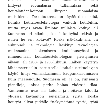
liittyviä suomalaisia tutkimuksia sekä
kotitaloudenhoitoon liittyvää suomalaista
muistitietoa. Tarkoituksena on löytää tietoa siitä,
kuinka kotitalousteknologia vaikutti kotitöihin,
mutta myös avata ilmiötä: millaista kotityö oli
Suomessa eri aikoina, ketkä kotityötä tekivät ja
miten he sen kokivat? Koska näkökulmana on
sukupuoli ja teknologia, keskityn teknologian
mukanaolon kokemiseen kotitaloustyössä ja
nimenomaan kotitalousteknologian yleistymisen
aikaan, eli 1950- ja 1960-lukuun. Kaiken käytetyn
lähdemateriaalin perusteella kotitalousteknologian
käyttö liittyi voimakkaammin kaupunkiasumiseen
kuin maaseudulle. Suomessa oli, ja on, runsaasti
pientiloja, joissa perhe hoitaa yhdessä tilaa.
Vanhemmat ovat siis kotona ja hoitavat taloutta
yhdessä käytännön sanelemista syistä. Koska
kotityöt olivat pitkälle ”näkymätöntä työtä”, työtä