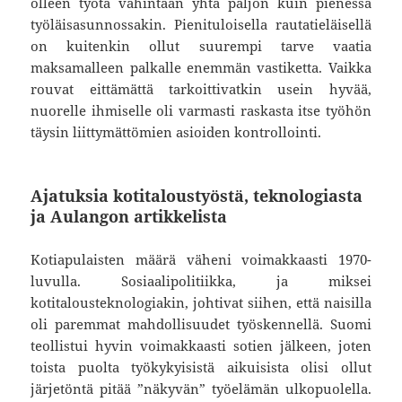
olleen työtä vähintään yhtä paljon kuin pienessä
työläisasunnossakin. Pienituloisella rautatieläisellä
on kuitenkin ollut suurempi tarve vaatia
maksamalleen palkalle enemmän vastiketta. Vaikka
rouvat eittämättä tarkoittivatkin usein hyvää,
nuorelle ihmiselle oli varmasti raskasta itse työhön
täysin liittymättömien asioiden kontrollointi.
Ajatuksia kotitaloustyöstä, teknologiasta
ja Aulangon artikkelista
Kotiapulaisten määrä väheni voimakkaasti 1970-
luvulla. Sosiaalipolitiikka, ja miksei
kotitalousteknologiakin, johtivat siihen, että naisilla
oli paremmat mahdollisuudet työskennellä. Suomi
teollistui hyvin voimakkaasti sotien jälkeen, joten
toista puolta työkykyisistä aikuisista olisi ollut
järjetöntä pitää ”näkyvän” työelämän ulkopuolella.