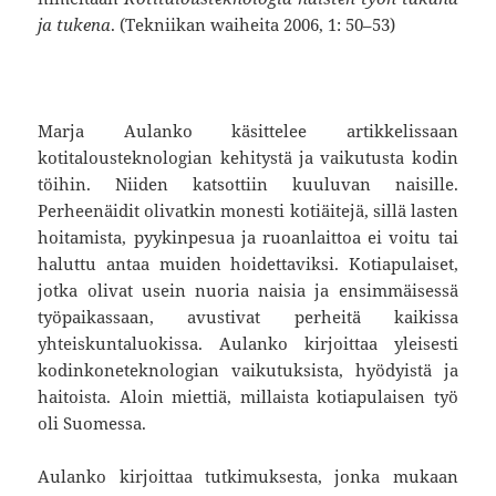
ja tukena
. (Tekniikan waiheita 2006, 1: 50–53)
Marja Aulanko käsittelee artikkelissaan
kotitalousteknologian kehitystä ja vaikutusta kodin
töihin. Niiden katsottiin kuuluvan naisille.
Perheenäidit olivatkin monesti kotiäitejä, sillä lasten
hoitamista, pyykinpesua ja ruoanlaittoa ei voitu tai
haluttu antaa muiden hoidettaviksi. Kotiapulaiset,
jotka olivat usein nuoria naisia ja ensimmäisessä
työpaikassaan, avustivat perheitä kaikissa
yhteiskuntaluokissa. Aulanko kirjoittaa yleisesti
kodinkoneteknologian vaikutuksista, hyödyistä ja
haitoista. Aloin miettiä, millaista kotiapulaisen työ
oli Suomessa.
Aulanko kirjoittaa tutkimuksesta, jonka mukaan