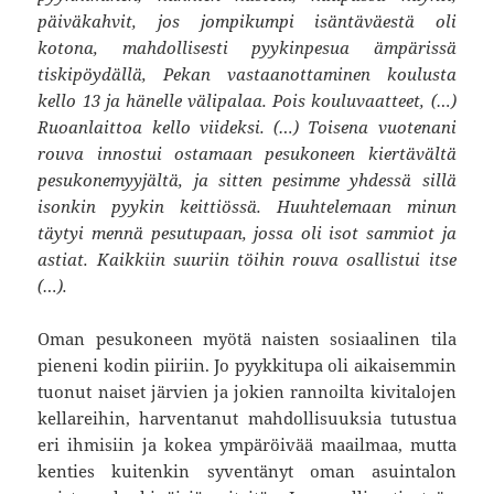
päiväkahvit, jos jompikumpi isäntäväestä oli
kotona, mahdollisesti pyykinpesua ämpärissä
tiskipöydällä, Pekan vastaanottaminen koulusta
kello 13 ja hänelle välipalaa. Pois kouluvaatteet, (…)
Ruoanlaittoa kello viideksi. (…) Toisena vuotenani
rouva innostui ostamaan pesukoneen kiertävältä
pesukonemyyjältä, ja sitten pesimme yhdessä sillä
isonkin pyykin keittiössä. Huuhtelemaan minun
täytyi mennä pesutupaan, jossa oli isot sammiot ja
astiat. Kaikkiin suuriin töihin rouva osallistui itse
(…).
Oman pesukoneen myötä naisten sosiaalinen tila
pieneni kodin piiriin. Jo pyykkitupa oli aikaisemmin
tuonut naiset järvien ja jokien rannoilta kivitalojen
kellareihin, harventanut mahdollisuuksia tutustua
eri ihmisiin ja kokea ympäröivää maailmaa, mutta
kenties kuitenkin syventänyt oman asuintalon