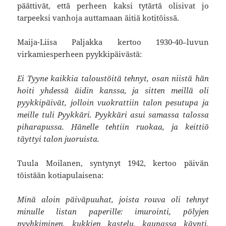
päättivät, että perheen kaksi tytärtä olisivat jo
tarpeeksi vanhoja auttamaan äitiä kotitöissä.
Maija-Liisa Paljakka kertoo 1930-40–luvun
virkamiesperheen pyykkipäivästä:
Ei Tyyne kaikkia taloustöitä tehnyt, osan niistä hän
hoiti yhdessä äidin kanssa, ja sitten meillä oli
pyykkipäivät, jolloin vuokrattiin talon pesutupa ja
meille tuli Pyykkäri. Pyykkäri asui samassa talossa
piharapussa. Hänelle tehtiin ruokaa, ja keittiö
täyttyi talon juoruista.
Tuula Moilanen, syntynyt 1942, kertoo päivän
töistään kotiapulaisena:
Minä aloin päiväpuuhat, joista rouva oli tehnyt
minulle listan paperille: imurointi, pölyjen
pyyhkiminen, kukkien kastelu, kaupassa käynti,