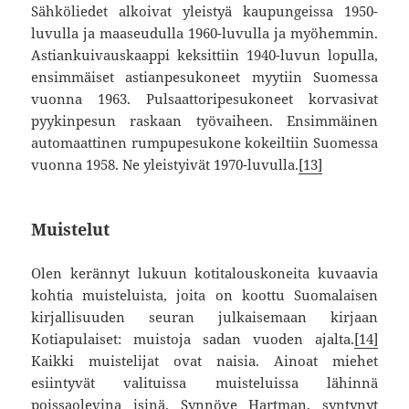
Sähköliedet alkoivat yleistyä kaupungeissa 1950-
luvulla ja maaseudulla 1960-luvulla ja myöhemmin.
Astiankuivauskaappi keksittiin 1940-luvun lopulla,
ensimmäiset astianpesukoneet myytiin Suomessa
vuonna 1963. Pulsaattoripesukoneet korvasivat
pyykinpesun raskaan työvaiheen. Ensimmäinen
automaattinen rumpupesukone kokeiltiin Suomessa
vuonna 1958. Ne yleistyivät 1970-luvulla.
[13]
Muistelut
Olen kerännyt lukuun kotitalouskoneita kuvaavia
kohtia muisteluista, joita on koottu Suomalaisen
kirjallisuuden seuran julkaisemaan kirjaan
Kotiapulaiset: muistoja sadan vuoden ajalta.
[14]
Kaikki muistelijat ovat naisia. Ainoat miehet
esiintyvät valituissa muisteluissa lähinnä
poissaolevina isinä. Synnöve Hartman, syntynyt