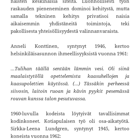
naisten keskinäisiä siteitä. Luonnollisesti työn
raskauden pieneneminen dominoi kehitystä, mutta
samalla tekninen kehitys privatisoi naisia
aikaisemmin yhdistäneitä toimintoja, teki
pakollisesta yhteisöllisyydestä valinnanvaraista.
Anneli Konttinen, syntynyt 1946, kertoo
helsinkiläisasunnon ihmeellisyyksistä vuonna 1961:
…Tulihan täällä sentään lämmin vesi. Oli siinä
maalaistytöllä opettelemista kaasuhellojen ja
kaasupolettien käytössä. (…) Tässäkin perheessä
siivosin, laitoin ruoan ja kävin pyykit pesemässä
rouvan kanssa talon pesutuvassa.
1960-luvulla kodeista löytyivät tavallisimmat
kodinkoneet. Kotiapulaisen työ oli osa-aikatyötä.
Sirkka-Leena Lundgren, syntynyt 1945, kertoo
koneista vuonna 1962: