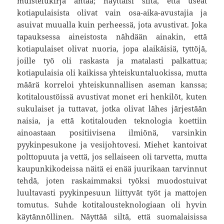
muistelukirja antaa; näyttäisi siltä, että useat
kotiapulaisista olivat vain osa-aika-avustajia ja
asuivat muualla kuin perheessä, jota avustivat. Joka
tapauksessa aineistosta nähdään ainakin, että
kotiapulaiset olivat nuoria, jopa alaikäisiä, tyttöjä,
joille työ oli raskasta ja matalasti palkattua;
kotiapulaisia oli kaikissa yhteiskuntaluokissa, mutta
määrä korreloi yhteiskunnallisen aseman kanssa;
kotitaloustöissä avustivat monet eri henkilöt, kuten
sukulaiset ja tuttavat, jotka olivat lähes järjestään
naisia, ja että kotitalouden teknologia koettiin
ainoastaan positiivisena ilmiönä, varsinkin
pyykinpesukone ja vesijohtovesi. Miehet kantoivat
polttopuuta ja vettä, jos sellaiseen oli tarvetta, mutta
kaupunkikodeissa näitä ei enää juurikaan tarvinnut
tehdä, joten raskaimmaksi työksi muodostuivat
luultavasti pyykinpesuun liittyvät työt ja mattojen
tomutus. Suhde kotitalousteknologiaan oli hyvin
käytännöllinen. Näyttää siltä, että suomalaisissa