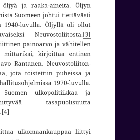
 öljyä ja raaka-aineita. Öljyn
nista Suomeen johtui tiettävästi
1940-luvulla. Öljyllä oli ollut
iseksi Neuvostoliitosta.
[3]
iittinen painoarvo ja vähitellen
mittariksi, kirjoittaa entinen
Paavo Rantanen. Neuvostoliiton-
aa, jota toistettiin puheissa ja
hallitusohjelmissa 1970-luvulla.
a Suomen ulkopolitiikkaa ja
iittyvää tasapuolisuutta
.
[4]
ittaa ulkomaankauppaa liittyi