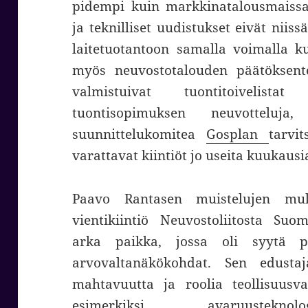
pidempi kuin markkinatalousmaissa.
ja teknilliset uudistukset eivät niis
laitetuotantoon samalla voimalla ku
myös neuvostotalouden päätöksent
valmistuivat tuontitoiveli
tuontisopimuksen neuvotteluja, 
suunnittelukomitea
Gosplan
tarvi
varattavat kiintiöt jo useita kuukaus
Paavo Rantasen muistelujen muk
vientikiintiö Neuvostoliitosta Suo
arka paikka, jossa oli syytä pi
arvovaltanäkökohdat. Sen edusta
mahtavuutta ja roolia teollisuusval
esimerkiksi avaruusteknolo