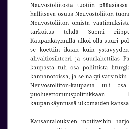
Neuvostoliitosta tuotiin pääasiassa
hallitseva osuus Neuvostoliiton tuon
Neuvostoliiton omista vaatimuksista 
tarkoitus tehdä Suomi riippuva
Kaupankäynnillä alkoi olla suuri pol
se koettiin ikään kuin ystävyyden 
alivaltiosihteeri ja suurlähettiläs 
kaupasta tuli osa poliittista liturgi
kannanotoissa, ja se näkyi varsinkin 
Neuvostoliiton-kaupasta tuli os
puolueettomuuspolitiikkaan l
kaupankäynnissä ulkomaiden kanssa
Kansantalouksien motiiveihin harjo