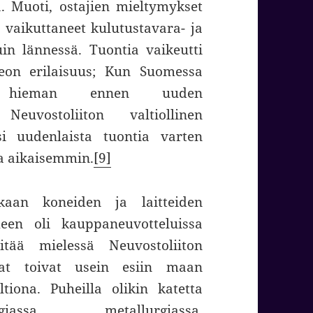
 Muoti, ostajien mieltymykset
sä vaikuttaneet kulutustavara- ja
in lännessä. Tuontia vaikeutti
eon erilaisuus; Kun Suomessa
stat hieman ennen uuden
Neuvostoliiton valtiollinen
tsi uudenlaista tuontia varten
ia aikaisemmin.
[9]
aan koneiden ja laitteiden
meen oli kauppaneuvotteluissa
tää mielessä Neuvostoliiton
jat toivat usein esiin maan
tiona. Puheilla olikin katetta
giassa, metallurgiassa,