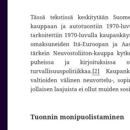
Tässä tekstissä keskitytään Suo
kauppaan ja autotuontiin 1970-luv
tarkoitettiin 1970-luvulla kaupankäy
omaksuneiden Itä-Euroopan ja Aa
tärkein Neuvostoliiton-kauppa kytke
puheissa ja kirjoituksissa
turvallisuuspolitiikkaa.
[2]
Kaupankä
valtioiden välinen neuvottelu-, sop
jollaisen laajuista ei ollut muiden so
Tuonnin monipuolistaminen