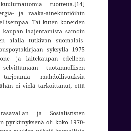
 kuulumattomia tuotteita.
[14]
gia- ja raaka-ainekiintiöihin
ellisempaa. Tai kuten koneiden
en kaupan laajentamista samoin
n alalla tutkivan suomalais-
ouspöytäkirjaan syksyllä 1975
kone- ja laitekaupan edelleen
 selvittämään tuotannollisen
tarjoamia mahdollisuuksia
än ei vielä tarkoittanut, että
tasavallan ja Sosialististen
ten pyrkimyksenä oli koko 1970-