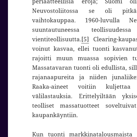
periaatteellisia eroja; Suomi o
Neuvostoliitossa se oli pitkä
vaihtokauppaa. 1960-luvulla Neu
suuntautuneessa teollisuudes
vientiteollisuutta.
[5]
Clearing-kaupa
voinut kasvaa, ellei tuonti kasvanu
rajoitti muun muassa sopivien tu
Massatavaran tuonti oli edullista, sil
rajanaapureita ja niiden junaliike
Raaka-aineet voitiin kuljettaa
välilastauksia. Erittelyiltään yks
teolliset massatuotteet soveltuiva
kaupankäyntiin.
Kun tuonti markkinatalousmaista