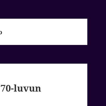
o
970-luvun