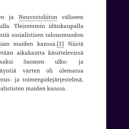
men ja
Neuvostoliiton
väliseen
ulla. Yleisemmin idänkaupalla
ntiä sosialistisen talousmuodon
sian maiden kanssa.
[1]
Niistä
tään aikakautta käsittelevissä
 osaksi Suomen ulko- ja
yntiä varten oli olemassa
imus- ja toimenpidejärjestelmä,
sialististen maiden kanssa.