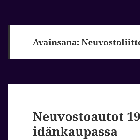
Avainsana:
Neuvostoliitt
Neuvostoautot 1
idänkaupassa